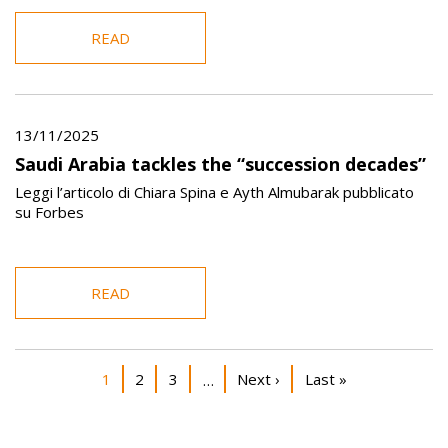
READ
13/11/2025
Saudi Arabia tackles the “succession decades”
Leggi l’articolo di Chiara Spina e Ayth Almubarak pubblicato
su Forbes
READ
Pagination
Current page
Page
Page
Next page
Last page
1
2
3
Next ›
Last »
…