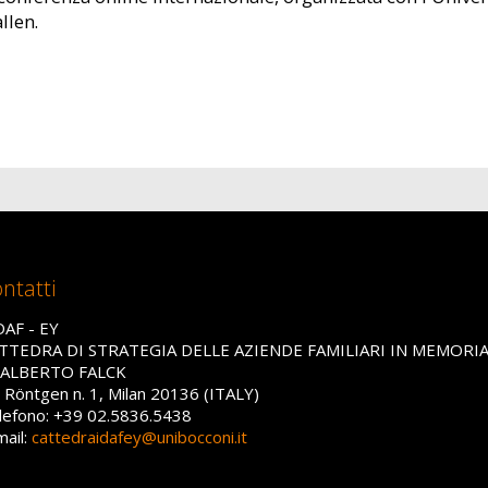
allen.
ntatti
DAF - EY
TTEDRA DI STRATEGIA DELLE AZIENDE FAMILIARI IN MEMORI
 ALBERTO FALCK
a Röntgen n. 1, Milan 20136 (ITALY)
lefono: +39 02.5836.5438
mail:
cattedraidafey@unibocconi.it