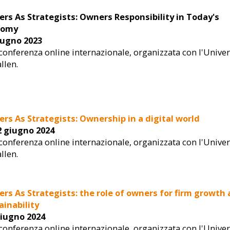
Calabrò
Pasquale Latella
Daniela
rs As Strategists: Owners Responsibility in Today's
nomy
ctice in Family
Assegnista di ricerca presso
Affiliate Profe
repreneurship
l’Università Bocconi. È stato
Entrepreneu
iugno 2023
 Bocconi.
visiting researcher presso
Bocconi Schoo
conferenza online internazionale, organizzata con l'Univer
nte è stato
l’Università di Nottingham. PhD
Professor
allen.
la Chair of
presso l’Università della Calabr...
Management e
 Famil...
rs As Strategists: Ownership in a digital world
2 giugno 2024
conferenza online internazionale, organizzata con l'Univer
allen.
rs As Strategists: the role of owners for firm growth
ainability
giugno 2024
conferenza online internazionale, organizzata con l'Univer