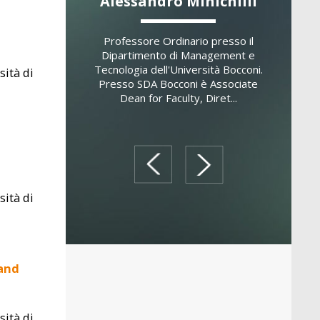
 Montemerlo
Alessandro Minichilli
Domen
ssor di Strategy and
Professore Ordinario presso il
Professor
rship presso SDA
Dipartimento di Management e
Dipartimen
l of Management. È
Tecnologia dell'Università Bocconi.
Economi
sità di
e Ordinario di
Presso SDA Bocconi è Associate
Modena 
 Family Business
Dean for Faculty, Diret...
precede
a...
prev
next
sità di
 and
sità di