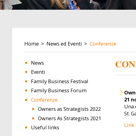
BREADCRUMB
Home
News ed Eventi
Conferenze
CON
News
Eventi
Image
Image
Family Business Festival
Family Business Forum
Owne
21 n
Conferenze
Una 
Owners as Strategists 2022
St. G
Owners As Strategists 2021
Link
Useful links