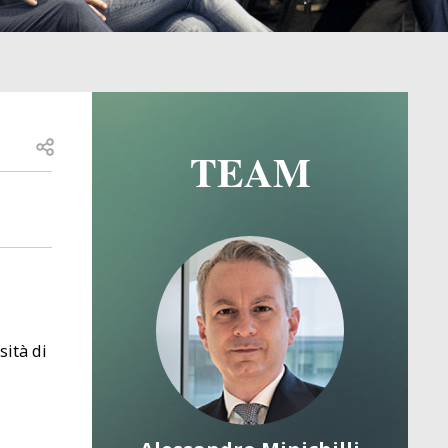
Open share
TEAM
Image
Image
sità di