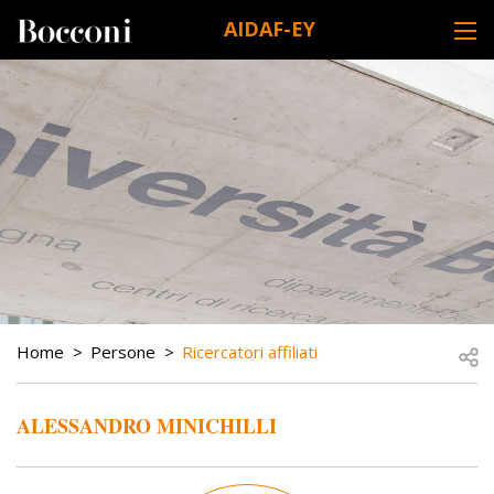
Skip to main content
AIDAF-EY
DESK NAVIGATION
BREADCRUMB
Open
Home
Persone
Ricercatori affiliati
ALESSANDRO MINICHILLI