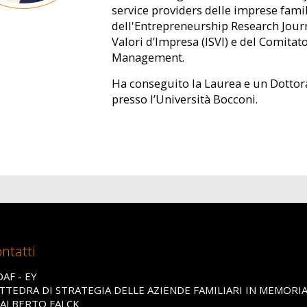
service providers delle imprese fami
dell'Entrepreneurship Research Journal
Valori d’Impresa (ISVI) e del Comitat
Management.
Ha conseguito la Laurea e un Dottor
presso l’Università Bocconi.
ntatti
DAF - EY
TTEDRA DI STRATEGIA DELLE AZIENDE FAMILIARI IN MEMORI
 ALBERTO FALCK