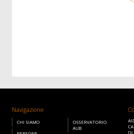
Navigazione
Co
AI
CHI SIAMO
OSSERVATORIO
CA
AUB
DI
PERSONE