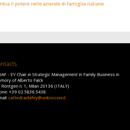
bia il potere nelle aziende di famiglia italiane
ntacts
DAF - EY Chair in Strategic Management in Family Business in
mory of Alberto Falck
a Röntgen n. 1, Milan 20136 (ITALY)
one: +39 02.5836.5438
mail:
cattedraidafey@unibocconi.it