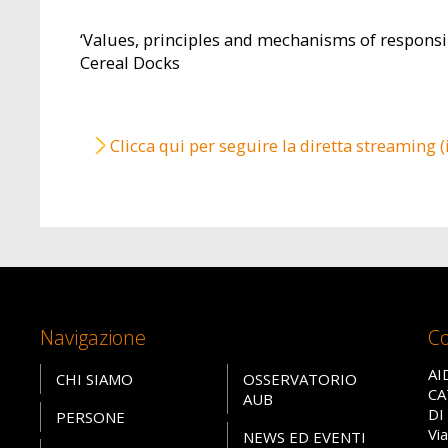
‘Values, principles and mechanisms of responsi
Cereal Docks
Clicca qui per seguire la diretta streaming (
Navigazione
Co
AI
CHI SIAMO
OSSERVATORIO
CA
AUB
DI
PERSONE
Vi
NEWS ED EVENTI