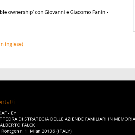
ble ownership’ con Giovanni e Giacomo Fanin -
in inglese)
ntatti
DAF - EY
TTEDRA DI STRATEGIA DELLE AZIENDE FAMILIARI IN MEMORI
 ALBERTO FALCK
a Röntgen n. 1, Milan 20136 (ITALY)