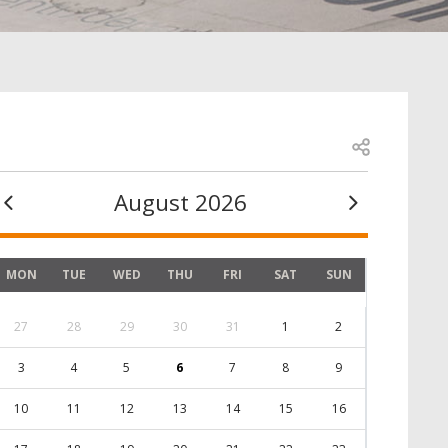
Open share
August 2026
MON
TUE
WED
THU
FRI
SAT
SUN
27
28
29
30
31
1
2
3
4
5
6
7
8
9
10
11
12
13
14
15
16