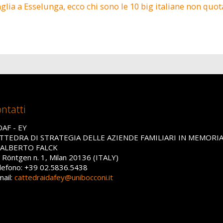
glia a Esselunga, ecco chi sono le 10 big italiane non quot
ntatti
DAF - EY
TTEDRA DI STRATEGIA DELLE AZIENDE FAMILIARI IN MEMORI
 ALBERTO FALCK
a Röntgen n. 1, Milan 20136 (ITALY)
lefono: +39 02.5836.5438
mail:
cattedraidafey@unibocconi.it